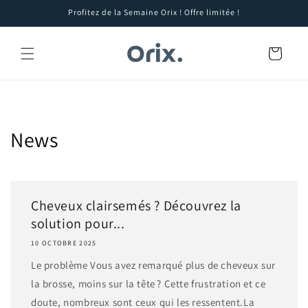
et
Profitez de la Semaine Orix ! Offre limitée !
passer
au
contenu
Panier
News
Cheveux clairsemés ? Découvrez la
solution pour...
10 OCTOBRE 2025
Le problème Vous avez remarqué plus de cheveux sur
la brosse, moins sur la tête ? Cette frustration et ce
doute, nombreux sont ceux qui les ressentent.La